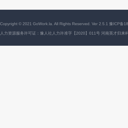
Copyright ©
2021
GoWork.la. All Rights Reserved. Ver 2.5.1
豫ICP备18
人力资源服务许可证：豫人社人力许准字【2020】011号 河南英才归