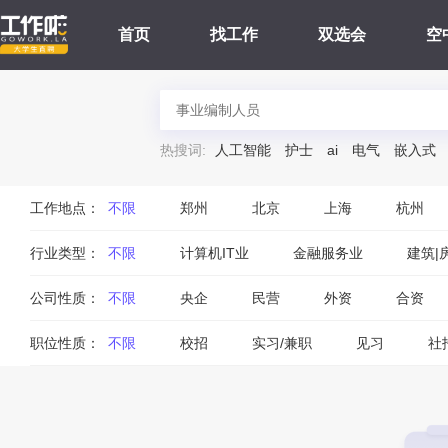
首页
找工作
双选会
空
热搜词:
人工智能
护士
ai
电气
嵌入式
工作地点：
不限
郑州
北京
上海
杭州
行业类型：
不限
计算机IT业
金融服务业
建筑|
公司性质：
不限
央企
民营
外资
合资
职位性质：
不限
校招
实习/兼职
见习
社