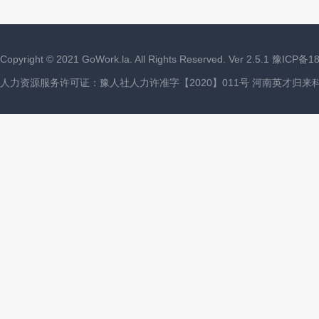
Copyright ©
2021
GoWork.la. All Rights Reserved. Ver 2.5.1
豫ICP备18
人力资源服务许可证：豫人社人力许准字【2020】011号 河南英才归