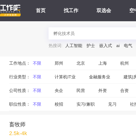
首页
找工作
双选会
空
热搜词:
人工智能
护士
嵌入式
ai
电气
工作地点：
不限
郑州
北京
上海
杭州
行业类型：
不限
计算机IT业
金融服务业
建筑|
公司性质：
不限
央企
民营
外资
合资
职位性质：
不限
校招
实习/兼职
见习
社
畜牧师
2.5k-4k