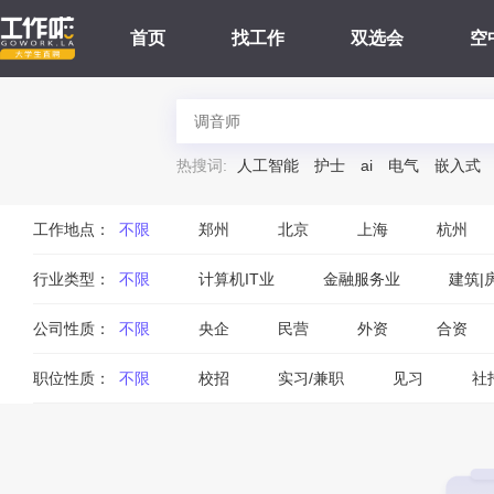
首页
找工作
双选会
空
热搜词:
人工智能
护士
ai
电气
嵌入式
工作地点：
不限
郑州
北京
上海
杭州
行业类型：
不限
计算机IT业
金融服务业
建筑|
公司性质：
不限
央企
民营
外资
合资
职位性质：
不限
校招
实习/兼职
见习
社