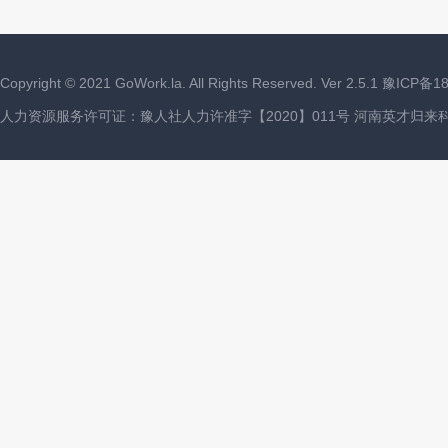
Copyright ©
2021
GoWork.la. All Rights Reserved. Ver 2.5.1
豫ICP备18
人力资源服务许可证：豫人社人力许准字【2020】011号 河南英才归