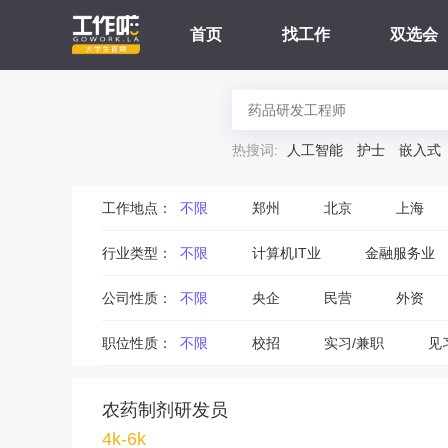
首页
找工作
双选会
热搜词:
人工智能
护士
嵌入式
工作地点：
不限
郑州
北京
上海
行业类型：
不限
计算机IT业
金融服务业
公司性质：
不限
央企
民营
外资
职位性质：
不限
校招
实习/兼职
见
农药制剂研发员
4k-6k