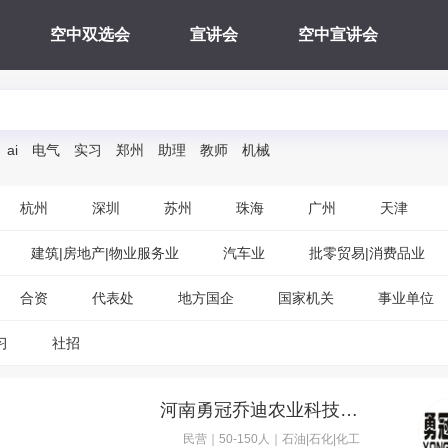
空中双选会
宣讲会
空中宣讲会
ai
电气
实习
郑州
助理
教师
机械
杭州
深圳
苏州
珠海
广州
天津
建筑|房地产|物业服务业
汽车业
批零贸易|消费品业
合资
代表处
地方国企
国家机关
事业单位
习
社招
河南勇冠乔迪农业科技有限公司
民营｜50-150人｜石油|石化|化工