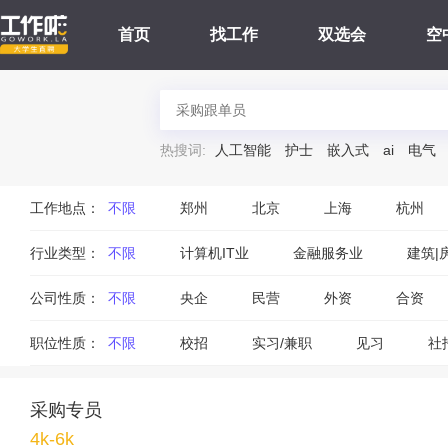
首页
找工作
双选会
空
热搜词:
人工智能
护士
嵌入式
ai
电气
工作地点：
不限
郑州
北京
上海
杭州
行业类型：
不限
计算机IT业
金融服务业
建筑|
公司性质：
不限
央企
民营
外资
合资
职位性质：
不限
校招
实习/兼职
见习
社
采购专员
4k-6k