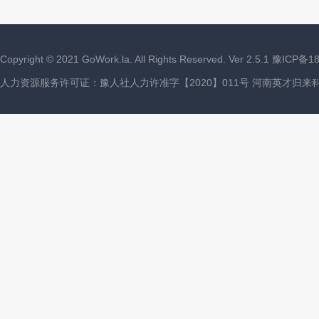
Copyright ©
2021
GoWork.la. All Rights Reserved. Ver 2.5.1
豫ICP备18
人力资源服务许可证：豫人社人力许准字【2020】011号 河南英才归