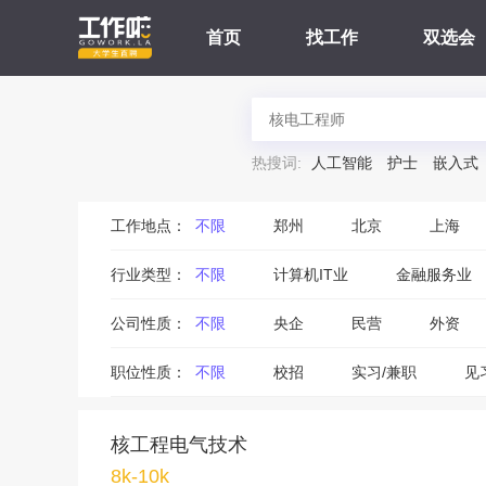
首页
找工作
双选会
热搜词:
人工智能
护士
嵌入式
工作地点：
不限
郑州
北京
上海
行业类型：
不限
计算机IT业
金融服务业
公司性质：
不限
央企
民营
外资
职位性质：
不限
校招
实习/兼职
见
核工程电气技术
8k-10k