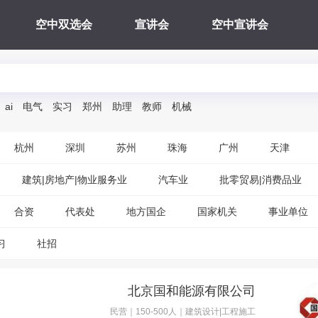
空中双选会
宣讲会
空中宣讲会
ai
电气
实习
郑州
助理
教师
机械
杭州
深圳
苏州
珠海
广州
天津
建筑|房地产|物业服务业
汽车业
批零贸易|消费品业
合资
代表处
地方国企
国家机关
事业单位
习
社招
北京国和能源有限公司
民营｜150-500人｜建筑设计|工程施工