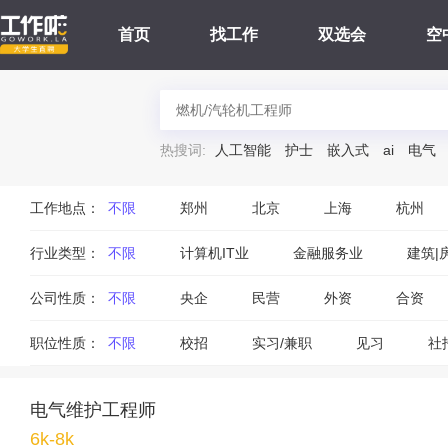
首页
找工作
双选会
空
热搜词:
人工智能
护士
嵌入式
ai
电气
工作地点：
不限
郑州
北京
上海
杭州
行业类型：
不限
计算机IT业
金融服务业
建筑|
公司性质：
不限
央企
民营
外资
合资
职位性质：
不限
校招
实习/兼职
见习
社
电气维护工程师
6k-8k