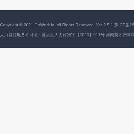
Copyright ©
2021
GoWork.la. All Rights Reserved. Ver 2.5.1
豫ICP备18
人力资源服务许可证：豫人社人力许准字【2020】011号 河南英才归