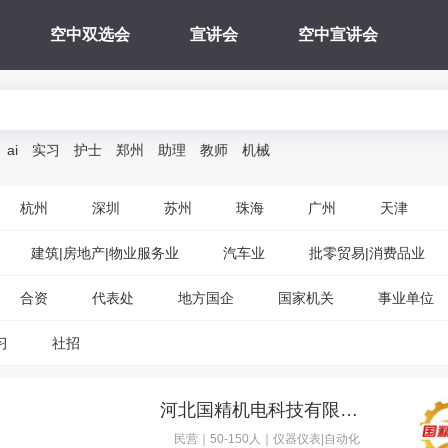
空中双选会
宣讲会
空中宣讲会
ai
实习
护士
郑州
助理
教师
机械
杭州
深圳
苏州
珠海
广州
天津
建筑|房地产|物业服务业
汽车业
批零贸易|消费品业
合资
代表处
地方国企
国家机关
事业单位
习
社招
河北国精机电科技有限公司
民营｜50-150人｜仪器仪表|自动化