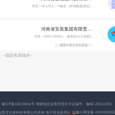
民营｜50-150人｜IT服务（咨询|数据|系统）
河南省安装集团有限责任公司
民营｜5000-10000人｜建筑设计|工程施工
最受中原大学生欢迎
~我是有底线的~
1
豫ICP备18010846号
增值电信业务经营许可证编号：豫B2-20210393
豫公网安备 410109020
河南英才归来科技有限公司所有
电子营业执照