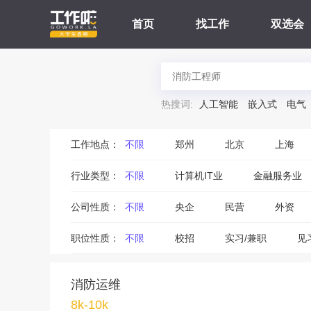
首页
找工作
双选会
热搜词:
人工智能
嵌入式
电气
工作地点：
不限
郑州
北京
上海
行业类型：
不限
计算机IT业
金融服务业
公司性质：
不限
央企
民营
外资
职位性质：
不限
校招
实习/兼职
见
消防运维
8k-10k