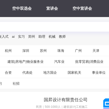
空中双选会
宣讲会
空中宣讲会
嵌入式
ai
实习
郑州
助理
机械
教师
杭州
深圳
苏州
珠海
广州
天津
建筑|房地产|物业服务业
汽车业
批零贸易|消费品业
合资
代表处
地方国企
国家机关
事业单位
习
社招
国昇设计有限责任公司
民营｜500-1000人｜建筑设计|工程施工