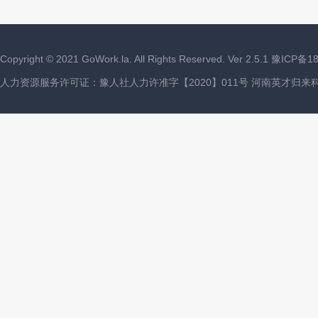
Copyright ©
2021
GoWork.la. All Rights Reserved. Ver 2.5.1
豫ICP备18
人力资源服务许可证：豫人社人力许准字【2020】011号 河南英才归