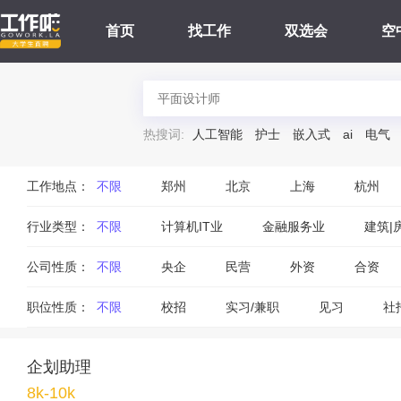
首页
找工作
双选会
空
热搜词:
人工智能
护士
嵌入式
ai
电气
工作地点：
不限
郑州
北京
上海
杭州
行业类型：
不限
计算机IT业
金融服务业
建筑|
公司性质：
不限
央企
民营
外资
合资
职位性质：
不限
校招
实习/兼职
见习
社
企划助理
8k-10k