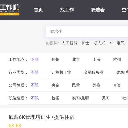
首页
找工作
双选会
空
热搜词:
人工智能
护士
嵌入式
ai
电气
工作地点：
不限
郑州
北京
上海
杭州
行业类型：
不限
计算机IT业
金融服务业
建筑|
公司性质：
不限
央企
民营
外资
合资
职位性质：
不限
校招
实习/兼职
见习
社
底薪6K管理培训生+提供住宿
6k-8k