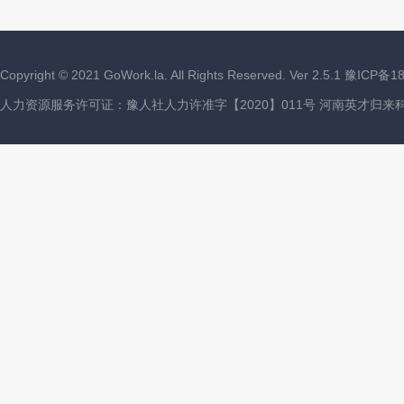
Copyright ©
2021
GoWork.la. All Rights Reserved. Ver 2.5.1
豫ICP备18
人力资源服务许可证：豫人社人力许准字【2020】011号 河南英才归