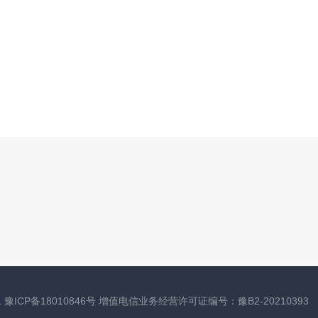
1
豫ICP备18010846号
增值电信业务经营许可证编号：豫B2-20210393