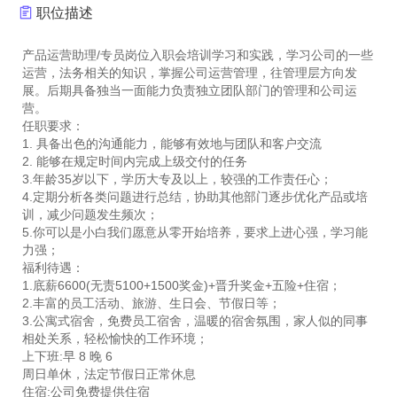
职位描述
产品运营助理/专员岗位入职会培训学习和实践，学习公司的一些
运营，法务相关的知识，掌握公司运营管理，往管理层方向发
展。后期具备独当一面能力负责独立团队部门的管理和公司运
营。
任职要求：
1. 具备出色的沟通能力，能够有效地与团队和客户交流
2. 能够在规定时间内完成上级交付的任务
3.年龄35岁以下，学历大专及以上，较强的工作责任心；
4.定期分析各类问题进行总结，协助其他部门逐步优化产品或培
训，减少问题发生频次；
5.你可以是小白我们愿意从零开始培养，要求上进心强，学习能
力强；
福利待遇：
1.底薪6600(无责5100+1500奖金)+晋升奖金+五险+住宿；
2.丰富的员工活动、旅游、生日会、节假日等；
3.公寓式宿舍，免费员工宿舍，温暖的宿舍氛围，家人似的同事
相处关系，轻松愉快的工作环境；
上下班:早 8 晚 6
周日单休，法定节假日正常休息
住宿:公司免费提供住宿