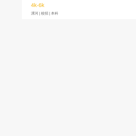
4k-6k
漯河 | 校招 | 本科
管培生无责5100/包住
6k-8k
郑州 | 校招 | 专科
销售管培生（B端）管吃住有带教
6k-8k
郑州 | 校招 | 专科
公益宣传日（深度了解岗位和企业）
6k-8k
郑州 | 校招 | 专科