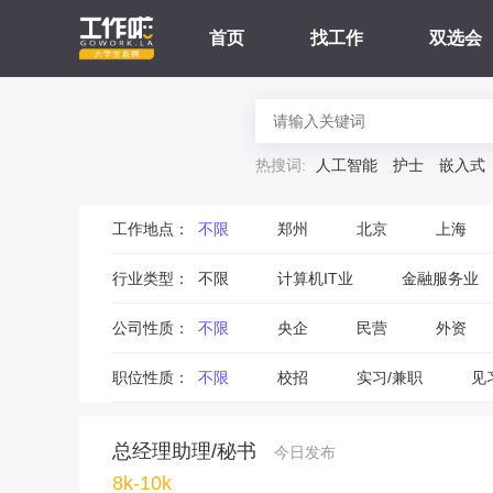
首页
找工作
双选会
热搜词:
人工智能
护士
嵌入式
工作地点：
不限
郑州
北京
上海
行业类型：
不限
计算机IT业
金融服务业
公司性质：
不限
央企
民营
外资
职位性质：
不限
校招
实习/兼职
见
总经理助理/秘书
今日发布
8k-10k