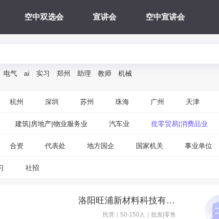
空中双选会
宣讲会
空中宣讲会
电气
ai
实习
郑州
助理
教师
机械
杭州
深圳
苏州
珠海
广州
天津
建筑|房地产|物业服务业
汽车业
批零贸易|消费品业
合资
代表处
地方国企
国家机关
事业单位
习
社招
洛阳旺浦新材料科技有限公司
民营｜50-150人｜批发|零售