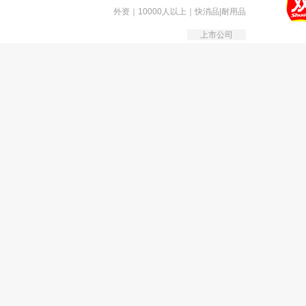
外资｜10000人以上｜快消品|耐用品
上市公司
河南众闪企业管理有限公司
民营｜50-150人｜批发|零售
博大面业集团有限公司
民营｜150-500人｜快消品|耐用品
博大面业集团有限公司
民营｜150-500人｜快消品|耐用品