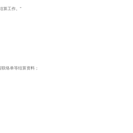
结算工作。"
程联络单等结算资料；