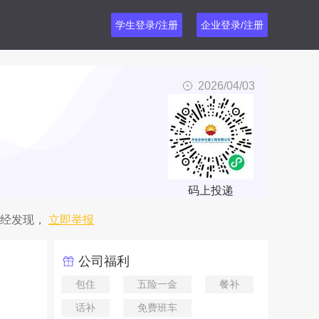
学生登录/注册
企业登录/注册
2026/04/03
码上投递
经发现，
立即举报
公司福利
包住
五险一金
餐补
话补
免费班车