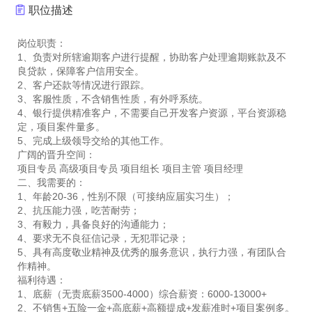
职位描述
岗位职责：
1、负责对所辖逾期客户进行提醒，协助客户处理逾期账款及不
良贷款，保障客户信用安全。
2、客户还款等情况进行跟踪。
3、客服性质，不含销售性质，有外呼系统。
4、银行提供精准客户，不需要自己开发客户资源，平台资源稳
定，项目案件量多。
5、完成上级领导交给的其他工作。
广阔的晋升空间：
项目专员 高级项目专员 项目组长 项目主管 项目经理
二、我需要的：
1、年龄20-36，性别不限（可接纳应届实习生）；
2、抗压能力强，吃苦耐劳；
3、有毅力，具备良好的沟通能力；
4、要求无不良征信记录，无犯罪记录；
5、具有高度敬业精神及优秀的服务意识，执行力强，有团队合
作精神。
福利待遇：
1、底薪（无责底薪3500-4000）综合薪资：6000-13000+
2、不销售+五险一金+高底薪+高额提成+发薪准时+项目案例多。