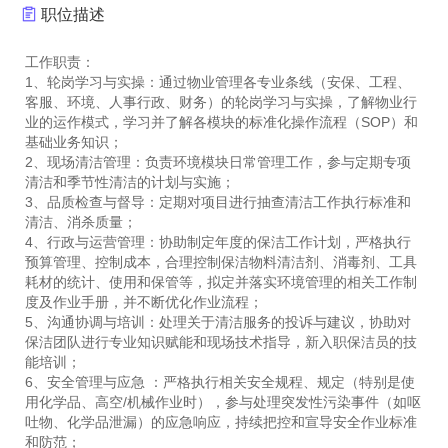
职位描述
工作职责：
1、轮岗学习与实操：通过物业管理各专业条线（安保、工程、
客服、环境、人事行政、财务）的轮岗学习与实操，了解物业行
业的运作模式，学习并了解各模块的标准化操作流程（SOP）和
基础业务知识；
2、现场清洁管理：负责环境模块日常管理工作，参与定期专项
清洁和季节性清洁的计划与实施；
3、品质检查与督导：定期对项目进行抽查清洁工作执行标准和
清洁、消杀质量；
4、行政与运营管理：协助制定年度的保洁工作计划，严格执行
预算管理、控制成本，合理控制保洁物料清洁剂、消毒剂、工具
耗材的统计、使用和保管等，拟定并落实环境管理的相关工作制
度及作业手册，并不断优化作业流程；
5、沟通协调与培训：处理关于清洁服务的投诉与建议，协助对
保洁团队进行专业知识赋能和现场技术指导，新入职保洁员的技
能培训；
6、安全管理与应急 ：严格执行相关安全规程、规定（特别是使
用化学品、高空/机械作业时），参与处理突发性污染事件（如呕
吐物、化学品泄漏）的应急响应，持续把控和宣导安全作业标准
和防范；