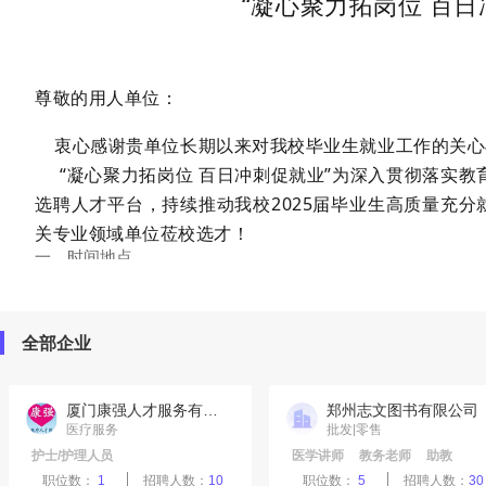
“凝心聚力拓岗位 百日
尊敬的用人单位：
衷心感谢贵单位长期以来对我校毕业生就业工作的关心
“凝心聚力拓岗位 百日冲刺促就业”为深入贯彻落实教
选聘人才平台，持续推动我校2025届毕业生高质量充分
关专业领域单位莅校选才！
一、时间
地点
1.举办时间：2025年7月1日（周二）9:30-12:00
2.报名时间：2025年6月11日--2025年6月26日
全部企业
3.地点：濮阳医学高等专科学校易明楼一楼北区
4.规模：预设100个展位
厦门康强人才服务有限公司
郑州志文图书有限公司
医疗服务
批发|零售
二、参会方式
护士/护理人员
医学讲师
教务老师
助教
1.企业注册：请参会单位登录濮阳医学高等专科学校就业
医学编辑
新媒体运营专员/助理
职位数：
1
招聘人数：
10
职位数：
5
招聘人数：
30