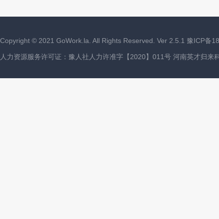
Copyright ©
2021
GoWork.la. All Rights Reserved. Ver 2.5.1
豫ICP备18
人力资源服务许可证：豫人社人力许准字【2020】011号 河南英才归