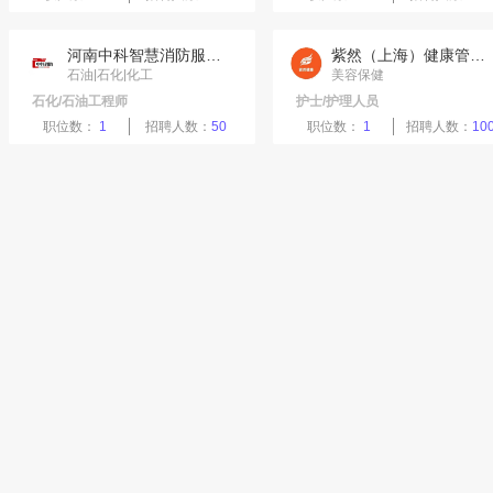
交认证审核申请，进入后按要求逐项准确填写单位信息，上
单位届时可直接报名申请参会。
河南中科智慧消防服务有限公司
紫然（上海）健康管理有限公司
石油|石化|化工
美容保健
2.参会申请：请完整填写参会信息（包括但不限于单位简
石化/石油工程师
护士/护理人员
录【用人单位登录】-【我的双选会】查看，通过审核的用
职位数：
1
招聘人数：
50
职位数：
1
招聘人数：
10
三、参会须知
1.报名参会单位请及时关注“濮阳医学高等专科学校就
过的参会单位名称及现场展位号。
2.审核通过单位即可参加本次招聘活动，请发布与
假、欺诈和就业歧视类信息。我校将对招聘职位进行
3.本次双选会不收取用人单位任何费用。学校为每家
推荐手册、笔本等。
4.参会单位请携带营业执照或组织机构代码证复印
5.请参会单位于7月1日上午9:30前签到并布置
规定与安排。
6.如有宣讲、面试等招聘环节，以及用人需求较大