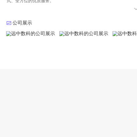
式、全方位的优质服务。
远中数科还积极投身于金融行业的创新与变革，参与多项行业标准的
续秉承创新、专业、共赢的价值观，不断探索金融科技的无限可能，
公司展示
业的发展注入新的活力
目前在苏州、南通、芜湖、德州、广州、银川都有交付基地，员工在职人