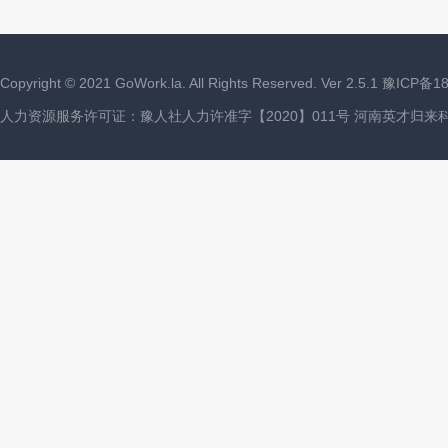
Copyright ©
2021
GoWork.la. All Rights Reserved. Ver 2.5.1
豫ICP备18
人力资源服务许可证：豫人社人力许准字【2020】011号 河南英才归