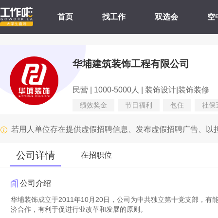
首页
找工作
双选会
空
华埔建筑装饰工程有限公司
民营 | 1000-5000人 | 装饰设计|装饰装修
绩效奖金
节日福利
包住
社保
若用人单位存在提供虚假招聘信息、发布虚假招聘广告、以
公司详情
在招职位
公司介绍
华埔装饰成立于2011年10月20日，公司为中共独立第十党支部，
济合作，有利于促进行业改革和发展的原则。