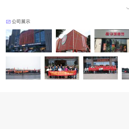
华埔装饰是一家壹级施工资质证书，集设计咨询、装修装饰、工程施工
外包员工2300余人，目前在郑州拥有五家分公司；一家子公司；一
公司展示
公司注册资金5000万元人民币，经营面积32000平，2020年起
计、家装公装工程施工；设计咨询、企业管理咨询；销售家具、家用
合作建材品牌厂商230余家，公司目前服务能力年装修面积可达30万平
别墅大宅1200多家，公装项目130多个。
华埔装饰集团以“打造中国建筑装饰行业满意度第一品牌”为企业目标