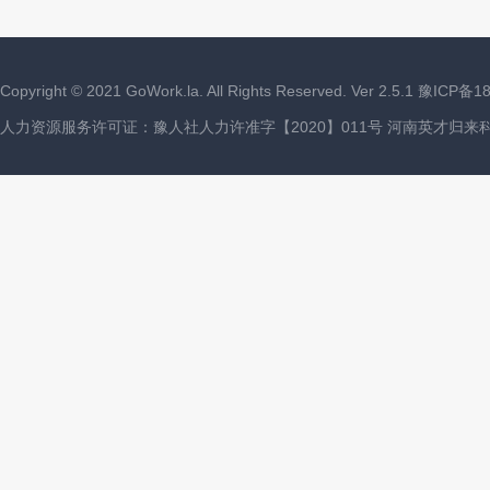
Copyright ©
2021
GoWork.la. All Rights Reserved. Ver 2.5.1
豫ICP备18
人力资源服务许可证：豫人社人力许准字【2020】011号 河南英才归