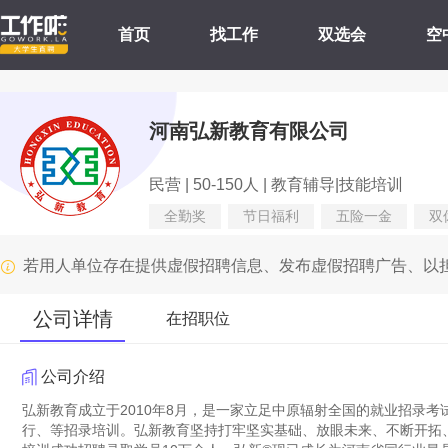
首页
找工作
双选会
空
河南弘新教育有限公司
民营 | 50-150人 | 教育辅导|技能培训
全勤奖
节日福利
五险一金
双
若用人单位存在提供虚假招聘信息、发布虚假招聘广告、以
公司详情
在招职位
公司介绍
弘新教育成立于2010年8月，是一家立足中原辐射全国的就业招录
行、等招录培训。弘新教育坚持打牢坚实基础、放眼未来、不断开拓