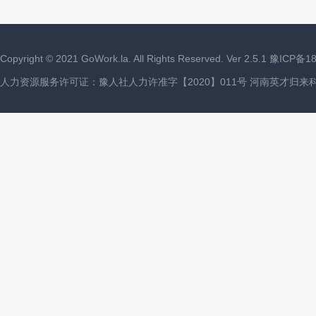
Copyright ©
2021
GoWork.la. All Rights Reserved. Ver 2.5.1
豫ICP备18
人力资源服务许可证：豫人社人力许准字【2020】011号 河南英才归