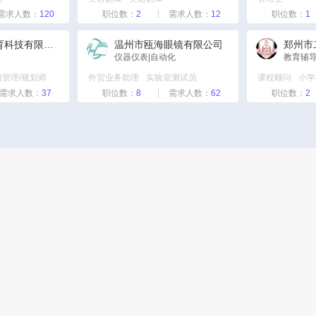
生
需求人数：
培训专员
120
职位数：
2
需求人数：
12
职位数：
1
业务员
新乡缘雷教育科技有限公司
温州市瓯海眼镜有限公司
仪器仪表|自动化
教育辅导
网络客服
师
习管理/规划师
外贸业务助理
实验室测试员
课程顾问
小学
需求人数：
37
财务专员/助理
职位数：
8
CAD平面绘图师
需求人数：
62
职位数：
2
模具工程师
物流专员/助理
技术工程师
机械工程师