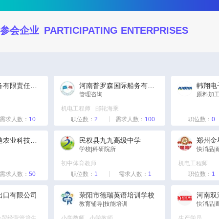
参会企业
PARTICIPATING ENTERPRISES
郑州飞机装备有限责任公司酒店管理分公司
河南普罗森国际船务有限公司
管理咨询
原料加工
机电工程师
邮轮海乘
需求人数：
10
职位数：
2
需求人数：
100
职位数：
0
河南勇冠乔迪农业科技有限公司
民权县九九高级中学
郑州金
学校|科研院所
快消品|
初中体育教师
机电工程师
需求人数：
50
职位数：
1
需求人数：
1
职位数：
1
出口有限公司
荥阳市德瑞英语培训学校
教育辅导|技能培训
快消品|
外贸经营管培生
小学教师
小学教师
生产学员