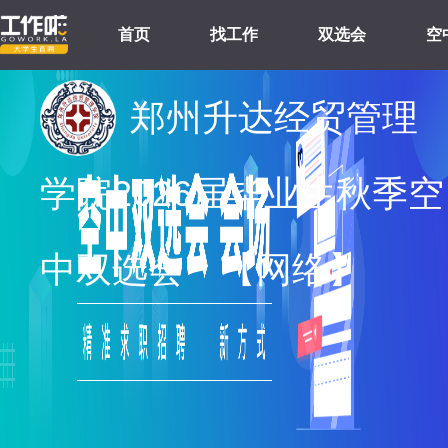
首页
找工作
双选会
空
郑州升达经贸管理
学院2026届毕业生秋季空
中双选会 【网络】