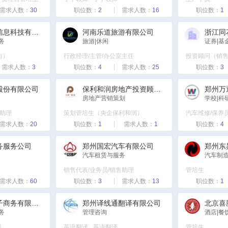
需求人数：
30
职位数：
2
需求人数：
16
职位数：
1
河南淘贝贝信息科技有限公司
河南乐道旅游有限公司
务
旅游|休闲
证券|基
向）
行政经理/主管/办公室主任
投资顾问（销
需求人数：
3
助教/导游
职位数：
企业管理培训师
4
需求人数：
25
销售管培生
职位数：
3
会务/会展活动执行
股份有限公司
保利和润房地产投资顾问有限公司
房地产营销策划
学校|科
售助理
策划管培生（央企保利和润）
汽车维修/保养
需求人数：
20
职位数：
1
需求人数：
1
整车性能工程
职位数：
4
务服务公司
郑州国宏汽车有限公司
汽车租赁与服务
汽车制
销售代表/业务员/销售助理
管培生
需求人数：
60
汽车维修/保养员
职位数：
3
演员
需求人数：
13
职位数：
1
郑州中平电子商务有限公司
郑州译线通翻译有限公司
务
管理咨询
酒店|餐
员
英语翻译
英语翻译
管培生