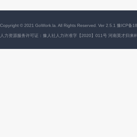
Copyright ©
2021
GoWork.la. All Rights Reserved. Ver 2.5.1
豫ICP备18
人力资源服务许可证：豫人社人力许准字【2020】011号 河南英才归